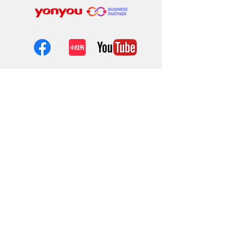
Website Content
About
Fixed Asset Manager
IOT Solutions
SP Intelligence
Enterprise Cloud
Contact