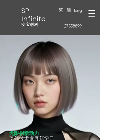
SP
繁
簡
Eng
Infinite
安宝创科
27558899
无限创新动力
引领技术发展新纪元