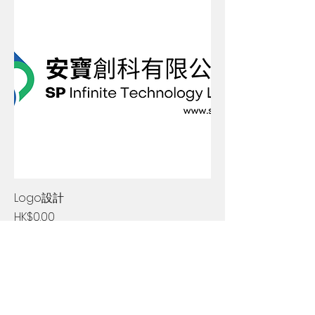
Logo設計
Price
HK$0.00
1
/
1