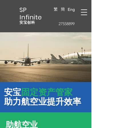
SP
繁
簡
Eng
Infinite
安宝创科
27558899
安宝
固定资产管家
助力航空业提升效率
助航空业