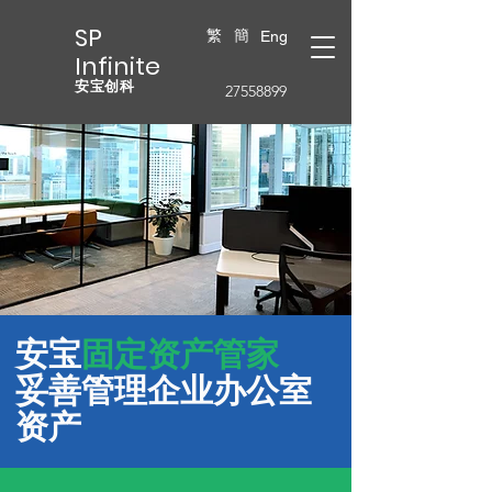
SP
繁
簡
Eng
Infinite
安宝创科
27558899
安宝
固定资产管家
妥善管理企业办公室
资产