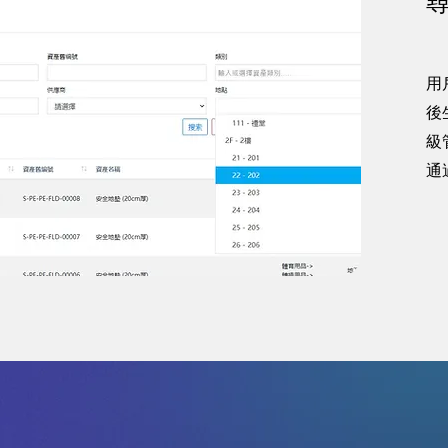
用
後
級
通