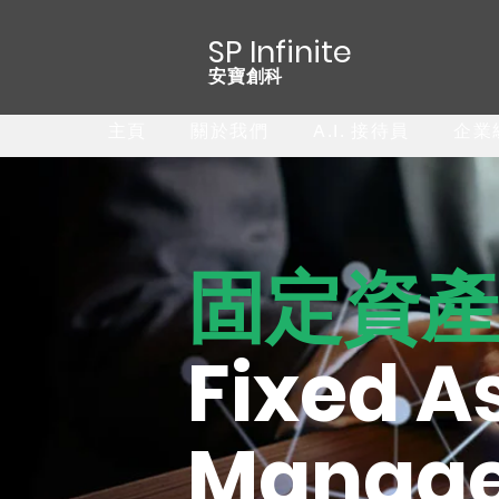
SP Infinite
安寶創科
主頁
關於我們
A.I. 接待員
企業級
固定資產
Fixed A
Manage