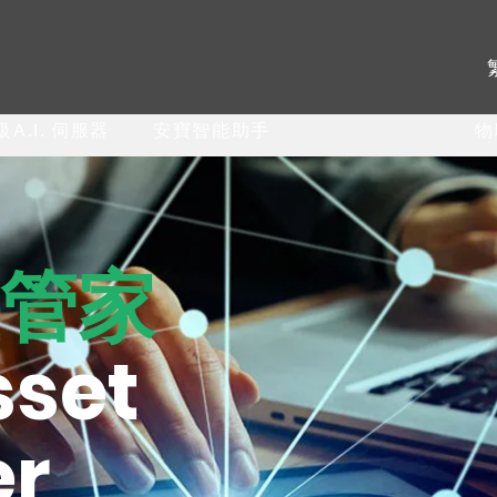
A.I. 伺服器
安寶智能助手
固定資產管家
物
管家
sset
r