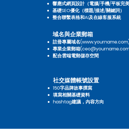
響應式網頁設計（電腦/手機/平板完
基礎SEO優化（標題/描述/關鍵詞）
整合聯繫表格和AI及在線客服系統
域名與企業郵箱
註冊專屬域名(
www.yourname.com
專業企業郵箱(
ceo@yourname.co
配合雲端電郵儲存空間
​社交媒體帳號設置
150字品牌故事撰寫
填寫相關基礎資料
hashtag建議，內容方向