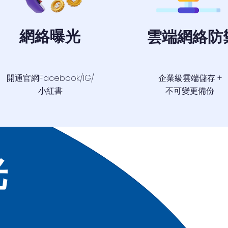
網絡曝光
雲端網絡防
開通官網Facebook/IG/
企業級雲端儲存 +
小紅書
不可變更備份
光