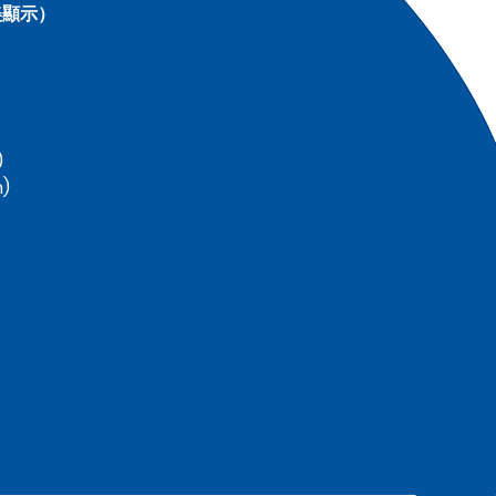
美顯示）
)
m
)