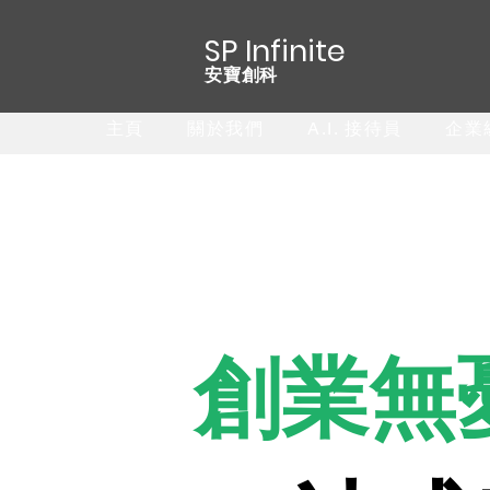
SP Infinite
安寶創科
主頁
關於我們
A.I. 接待員
企業級
創業無