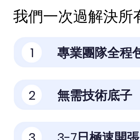
我們一次過解決所有
1
專業團隊全程
2
無需技術底子
3
3-7日極速開張