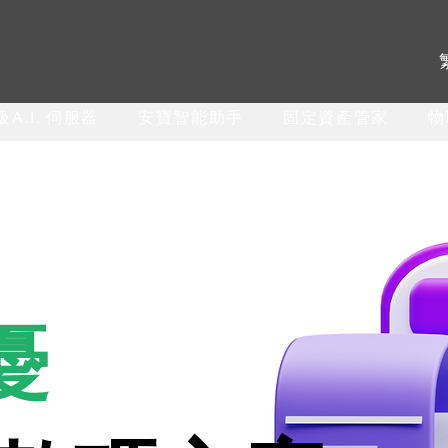
A.I. 伺服器
安寶智能助手
固定資產管家
物
憂