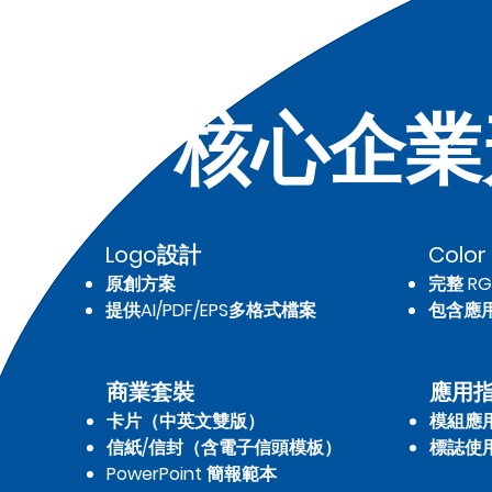
核心企業
Logo設計
Color
原創方案
完整 RG
提供AI/PDF/EPS多格式檔案
包含應
商業套裝
應用
卡片（中英文雙版）
模組應
信紙/信封（含電子信頭模板）
​標誌使
PowerPoint 簡報範本