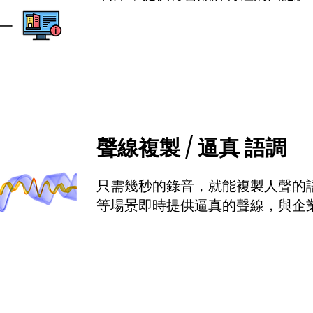
聲線複製 / 逼真 語調
只需幾秒的錄音，就能複製人聲的
等場景即時提供逼真的聲線，與企