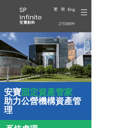
SP
繁
簡
Eng
Infinite
安寶創科
27558899
安寶
固定資產管家
助力公營機構資產管
理